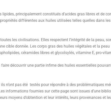
 lipides, principalement constitués d’acides gras libres et de co
propriétés différentes aux huiles utilisées telles quelles dans l
utes les civilisations. Elles respectent l’intégrité de la peau, so
 une cible donnée. Les corps gras des huiles végétales et la pea
spholipides, céramides libres et glycolsylés, vitamine E, pro-vita
faire découvrir une partie infime des huiles essentielles pouvant e
ils n’ont pas été testés pour répondre à des problématiques méd
es informations fournies sur cette page sont issues d’une biblio
 leurs moyens d’obtention et leur intérêts, leurs provenances et l