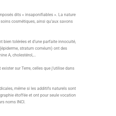
mposés dits « insaponifiables ». La nature
es soins cosmétiques, ainsi qu’aux savons
nt bien tolérées et d’une parfaite innocuité,
u (épiderme, stratum cornéum) ont des
mine A, cholestérol,…
xister sur Terre, celles que j’utilise dans
icales, même si les additifs naturels sont
graphie étoffée et ont pour seule vocation
eurs noms INCI.