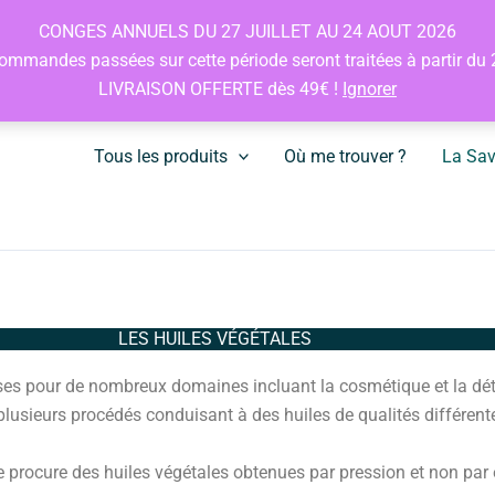
CONGES ANNUELS DU 27 JUILLET AU 24 AOUT 2026
ommandes passées sur cette période seront traitées à partir du
LIVRAISON OFFERTE dès 49€ !
Ignorer
Tous les produits
Où me trouver ?
La Sav
 Sens
LES HUILES VÉGÉTALES
es pour de nombreux domaines incluant la cosmétique et la déte
 plusieurs procédés conduisant à des huiles de qualités différent
e procure des huiles végétales obtenues par pression et non par e