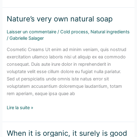
Nature’s very own natural soap
Nature’s
very
Laisser un commentaire
/
Cold process
,
Natural ingredients
own
/
Gabrielle Salager
natural
soap
Cosmetic Creams Ut enim ad minim veniam, quis nostrud
exercitation ullamco laboris nisi ut aliquip ex ea commodo
consequat. Duis aute irure dolor in reprehenderit in
voluptate velit esse cillum dolore eu fugiat nulla pariatur.
Sed ut perspiciatis unde omnis iste natus error sit
voluptatem accusantium doloremque laudantium, totam
rem aperiam, eaque ipsa quae ab
Lire la suite »
When it is organic, it surely is good
When