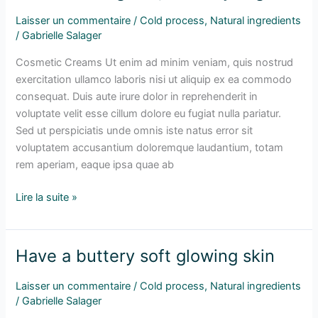
it
Laisser un commentaire
/
Cold process
,
Natural ingredients
is
/
Gabrielle Salager
organic,
it
Cosmetic Creams Ut enim ad minim veniam, quis nostrud
surely
exercitation ullamco laboris nisi ut aliquip ex ea commodo
is
consequat. Duis aute irure dolor in reprehenderit in
good
voluptate velit esse cillum dolore eu fugiat nulla pariatur.
Sed ut perspiciatis unde omnis iste natus error sit
voluptatem accusantium doloremque laudantium, totam
rem aperiam, eaque ipsa quae ab
Lire la suite »
Have a buttery soft glowing skin
Have
a
Laisser un commentaire
/
Cold process
,
Natural ingredients
buttery
/
Gabrielle Salager
soft