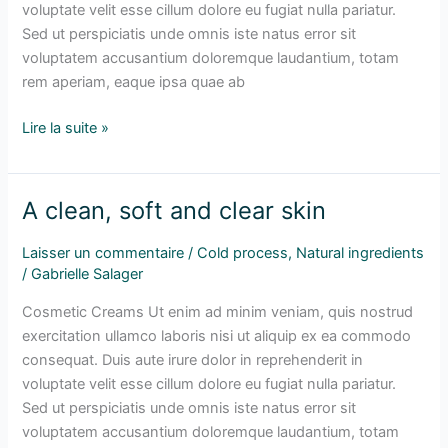
voluptate velit esse cillum dolore eu fugiat nulla pariatur.
Sed ut perspiciatis unde omnis iste natus error sit
voluptatem accusantium doloremque laudantium, totam
rem aperiam, eaque ipsa quae ab
Lire la suite »
A clean, soft and clear skin
A
clean,
Laisser un commentaire
/
Cold process
,
Natural ingredients
soft
/
Gabrielle Salager
and
clear
Cosmetic Creams Ut enim ad minim veniam, quis nostrud
skin
exercitation ullamco laboris nisi ut aliquip ex ea commodo
consequat. Duis aute irure dolor in reprehenderit in
voluptate velit esse cillum dolore eu fugiat nulla pariatur.
Sed ut perspiciatis unde omnis iste natus error sit
voluptatem accusantium doloremque laudantium, totam