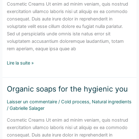
glowing
Cosmetic Creams Ut enim ad minim veniam, quis nostrud
skin
exercitation ullamco laboris nisi ut aliquip ex ea commodo
consequat. Duis aute irure dolor in reprehenderit in
voluptate velit esse cillum dolore eu fugiat nulla pariatur.
Sed ut perspiciatis unde omnis iste natus error sit
voluptatem accusantium doloremque laudantium, totam
rem aperiam, eaque ipsa quae ab
Lire la suite »
Organic soaps for the hygienic you
Organic
soaps
Laisser un commentaire
/
Cold process
,
Natural ingredients
for
/
Gabrielle Salager
the
hygienic
Cosmetic Creams Ut enim ad minim veniam, quis nostrud
you
exercitation ullamco laboris nisi ut aliquip ex ea commodo
consequat. Duis aute irure dolor in reprehenderit in