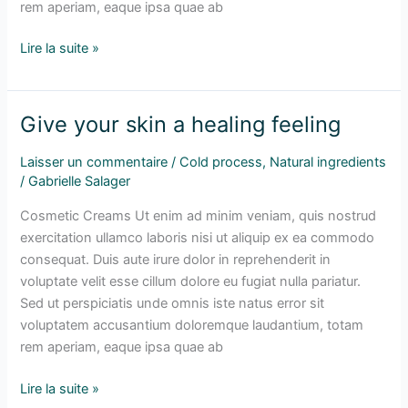
rem aperiam, eaque ipsa quae ab
Lire la suite »
Give your skin a healing feeling
Give
your
Laisser un commentaire
/
Cold process
,
Natural ingredients
skin
/
Gabrielle Salager
a
healing
Cosmetic Creams Ut enim ad minim veniam, quis nostrud
feeling
exercitation ullamco laboris nisi ut aliquip ex ea commodo
consequat. Duis aute irure dolor in reprehenderit in
voluptate velit esse cillum dolore eu fugiat nulla pariatur.
Sed ut perspiciatis unde omnis iste natus error sit
voluptatem accusantium doloremque laudantium, totam
rem aperiam, eaque ipsa quae ab
Lire la suite »