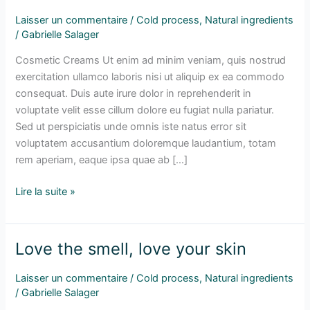
a
Laisser un commentaire
/
Cold process
,
Natural ingredients
soft
/
Gabrielle Salager
and
supple
Cosmetic Creams Ut enim ad minim veniam, quis nostrud
skin
exercitation ullamco laboris nisi ut aliquip ex ea commodo
consequat. Duis aute irure dolor in reprehenderit in
voluptate velit esse cillum dolore eu fugiat nulla pariatur.
Sed ut perspiciatis unde omnis iste natus error sit
voluptatem accusantium doloremque laudantium, totam
rem aperiam, eaque ipsa quae ab […]
Lire la suite »
Love the smell, love your skin
Love
the
Laisser un commentaire
/
Cold process
,
Natural ingredients
smell,
/
Gabrielle Salager
love