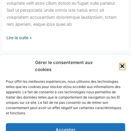
voluptate velit esse cillum dolore eu fugiat nulla pariatur.
Sed ut perspiciatis unde omnis iste natus error sit
voluptatem accusantium doloremque laudantium, totam
rem aperiam, eaque ipsa quae ab
Lire la suite »
Gérer le consentement aux
cookies
Pour offrir les meilleures expériences, nous utilisons des technologies
telles que les cookies pour stocker et/ou accéder aux informations des
appareils. Le fait de consentir à ces technologies nous permettra de
RICHE DE SENS
traiter des données telles que le comportement de navigation ou les ID
5 Rue de la Vignotte
77540 Lumigny-Nesles-Ormeaux
uniques sur ce site. Le fait de ne pas consentir ou de retirer son
consentement peut avoir un effet négatif sur certaines caractéristiques
Téléphone : 06 83 15 69 92
et fonctions.
Email : mroussel@riche-de-sens.fr
Politique de Confidentialité
Accepter