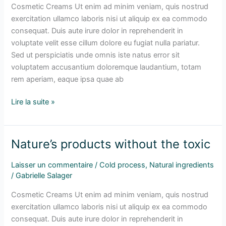
your
Cosmetic Creams Ut enim ad minim veniam, quis nostrud
skin
exercitation ullamco laboris nisi ut aliquip ex ea commodo
consequat. Duis aute irure dolor in reprehenderit in
voluptate velit esse cillum dolore eu fugiat nulla pariatur.
Sed ut perspiciatis unde omnis iste natus error sit
voluptatem accusantium doloremque laudantium, totam
rem aperiam, eaque ipsa quae ab
Lire la suite »
Nature’s products without the toxic
Nature’s
products
Laisser un commentaire
/
Cold process
,
Natural ingredients
without
/
Gabrielle Salager
the
toxic
Cosmetic Creams Ut enim ad minim veniam, quis nostrud
exercitation ullamco laboris nisi ut aliquip ex ea commodo
consequat. Duis aute irure dolor in reprehenderit in